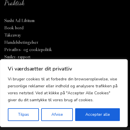
Praktisk
Sushi Ad Libitum
Book bord
Takeaway
Handelsbetingelser
Privatlivs- og cookiepolitik
Smiley-rapport
Vi værdsætter dit privatliv
Vi bruger cookies til at forbedre din browseroplevelse, vise
personlige reklamer eller indhold og analysere trafikken på
vores netsted. Ved at klikke på "Accepter Alle Cookies"
giver du dit samtykke til vores brug af cookies.
Tilpas
Afvise
Accepter alle
Forside
Takeaway
Book Bord
Kurv
Menu