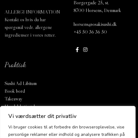
Borgergade 25, st.
8700 Horsens, Denmark
ALLERGI INFORMATION
Kontakt os hvis du har
horsens@osakisushi.dk
spørgsmål vedr. allergene
+45 50 36 36 50
ingredienser i vores retter.
Praktisk
Sushi Ad Libitum
Book bord
Takeaway
Handelsbetingelser
Privatlivs- og cookiepolitik
Vi værdsætter dit privatliv
Smiley-rapport
Vi bruger cookies til at forbedre din browseroplevelse, vise
personlige reklamer eller indhold og analysere trafikken på