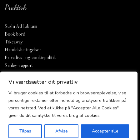
Praktisk
Sushi Ad Libitum
Book bord
Takeaway
Handelsbetingelser
Privatlivs- og cookiepolitik
Smiley-rapport
Vi værdsætter dit privatliv
Vi bruger cookies til at forbedre din browseroplevelse, vise
personlige reklamer eller indhold og analysere trafikken på
vores netsted. Ved at klikke på "Accepter Alle Cookies"
giver du dit samtykke til vores brug af cookies.
Tilpas
Afvise
Accepter alle