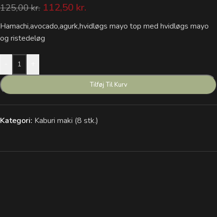
112,50
kr.
125,00
kr.
Hamachi,avocado,agurk,hvidløgs mayo top med hvidløgs mayo
og ristedeløg
-
+
Tilføj Til Kurv
Kategori:
Kaburi maki (8 stk.)